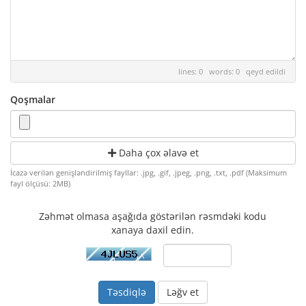
lines: 0 words: 0
qeyd edildi
Qoşmalar
Daha çox əlavə et
İcazə verilən genişləndirilmiş fayllar: .jpg, .gif, .jpeg, .png, .txt, .pdf (Maksimum
fayl ölçüsü: 2MB)
Zəhmət olmasa aşağıda göstərilən rəsmdəki kodu
xanaya daxil edin.
Ləğv et