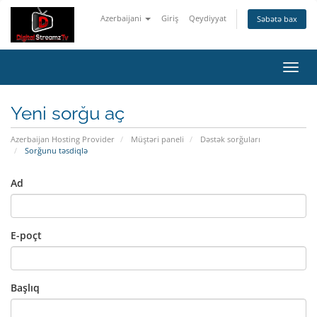
Azerbaijani
Giriş
Qeydiyyat
Səbətə bax
Naviq
keçid
Yeni sorğu aç
Azerbaijan Hosting Provider
Müştəri paneli
Dəstək sorğuları
Sorğunu təsdiqlə
Ad
E-poçt
Başlıq