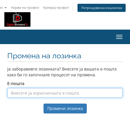
an
Најава на профил
Креирај профил
Потрошувачка кошничка
Вклу
ја
нави
Промена на лозинка
Ја заборавивте лозинката? Внесете ја вашата е-пошта
како би го започнале процесот на промена.
Е-пошта
Промени лозинка